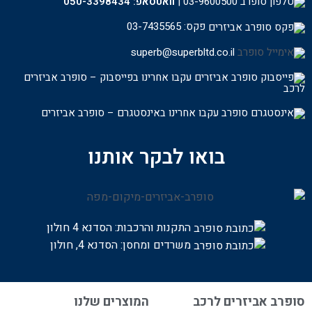
03-9600500
|
וואטסאפ:
050-3398434
פקס: 03-7435565
superb@superbltd.co.il
עקבו אחרינו בפייסבוק – סופרב אביזרים
לרכ
ב
עקבו אחרינו באינסטגרם – סופרב אביזרים
בואו לבקר אותנו
התקנות והרכבות:
הסדנא 4 חולון
משרדים ומחסן: הסדנא 4, חולון
סופרב אביזרים לרכב
המוצרים שלנו