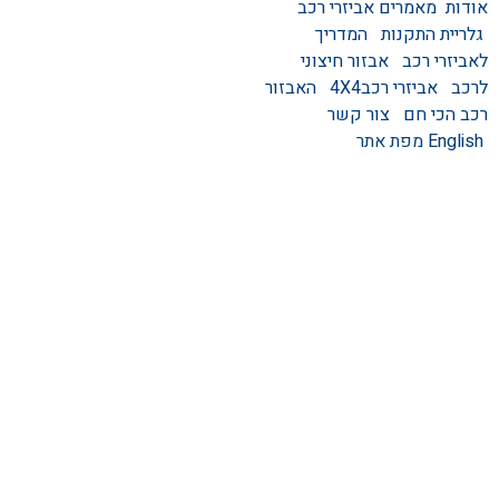
אודות
מאמרים
אביזרי רכב
המוצרים שלנו
גלריית התקנות
המדריך
אביזרים לרכב
לאביזרי רכב
אבזור חיצוני
סגירות לטנדר – סגירות
לרכב
אביזרי רכב4X4
האבזור
ידניות וחשמליות
רכב הכי חם
צור קשר
גגונים – גגון לרכב
English
מפת אתר
ערסלים לרכב
אוהל גג לרכב
קשת העמסה לרכב
קשת התהפכות לרכב
קשת ספורט לרכב
אמבט אחורי לטנדר
מגיני בוץ
מגן קדמי לרכב
מגני יתושים לרכב
אביזרים לרכבים חשמליים
מגן אחורי לרכב
מגיני רוח לרכב – מגני רוח