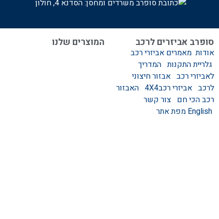
משרדים ומחסן: הסדנא 4, חולון
סופרב אביזרים לרכב
המוצרים שלנו
אודות
מאמרים
אביזרי רכב
המוצרים שלנו
גלריית התקנות
המדריך
אביזרים לרכב
לאביזרי רכב
אבזור חיצוני
סגירות לטנדר – סגירות
לרכב
אביזרי רכב4X4
האבזור
ידניות וחשמליות
רכב הכי חם
צור קשר
גגונים – גגון לרכב
English
מפת אתר
ערסלים לרכב
אוהל גג לרכב
קשת העמסה לרכב
קשת התהפכות לרכב
קשת ספורט לרכב
אמבט אחורי לטנדר
מגיני בוץ
מגן קדמי לרכב