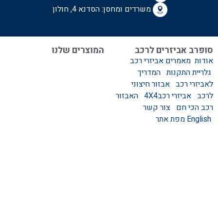
משרדים ומחסן: הסדנא 4, חולון
סופרב אביזרים לרכב
המוצרים שלנו
אודות
מאמרים
אביזרי רכב
המוצרים שלנו
גלריית התקנות
המדריך
אביזרים לרכב
לאביזרי רכב
אבזור חיצוני
סגירות לטנדר – סגירות
לרכב
אביזרי רכב4X4
האבזור
ידניות וחשמליות
רכב הכי חם
צור קשר
גגונים – גגון לרכב
English
מפת אתר
ערסלים לרכב
אוהל גג לרכב
קשת העמסה לרכב
קשת התהפכות לרכב
קשת ספורט לרכב
אמבט אחורי לטנדר
מגיני בוץ