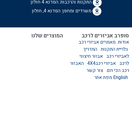
התקנות והרכבות:
הסדנא 4 חולון
משרדים ומחסן: הסדנא 4, חולון
סופרב אביזרים לרכב
המוצרים שלנו
אודות
מאמרים
אביזרי רכב
המוצרים שלנו
גלריית התקנות
המדריך
אביזרים לרכב
לאביזרי רכב
אבזור חיצוני
סגירות לטנדר – סגירות
לרכב
אביזרי רכב4X4
האבזור
ידניות וחשמליות
רכב הכי חם
צור קשר
גגונים – גגון לרכב
English
מפת אתר
ערסלים לרכב
אוהל גג לרכב
קשת העמסה לרכב
קשת התהפכות לרכב
קשת ספורט לרכב
אמבט אחורי לטנדר
מגיני בוץ