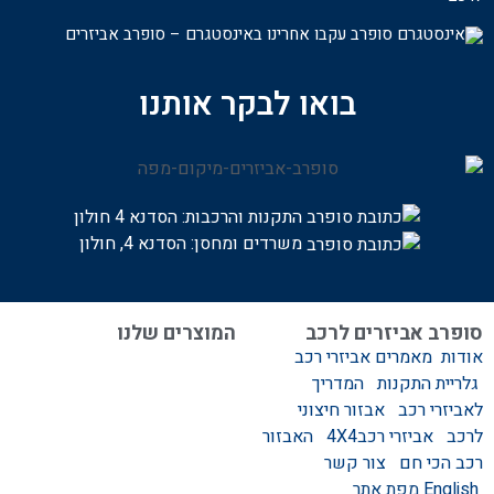
עקבו אחרינו באינסטגרם – סופרב אביזרים
בואו לבקר אותנו
התקנות והרכבות:
הסדנא 4 חולון
משרדים ומחסן: הסדנא 4, חולון
סופרב אביזרים לרכב
המוצרים שלנו
אודות
מאמרים
אביזרי רכב
המוצרים שלנו
גלריית התקנות
המדריך
אביזרים לרכב
לאביזרי רכב
אבזור חיצוני
סגירות לטנדר – סגירות
לרכב
אביזרי רכב4X4
האבזור
ידניות וחשמליות
רכב הכי חם
צור קשר
גגונים – גגון לרכב
English
מפת אתר