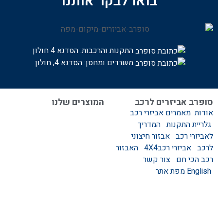
בואו לבקר אותנו
התקנות והרכבות:
הסדנא 4 חולון
משרדים ומחסן: הסדנא 4, חולון
סופרב אביזרים לרכב
המוצרים שלנו
אודות
מאמרים
אביזרי רכב
המוצרים שלנו
גלריית התקנות
המדריך
אביזרים לרכב
לאביזרי רכב
אבזור חיצוני
סגירות לטנדר – סגירות
לרכב
אביזרי רכב4X4
האבזור
ידניות וחשמליות
רכב הכי חם
צור קשר
גגונים – גגון לרכב
English
מפת אתר
ערסלים לרכב
אוהל גג לרכב
קשת העמסה לרכב