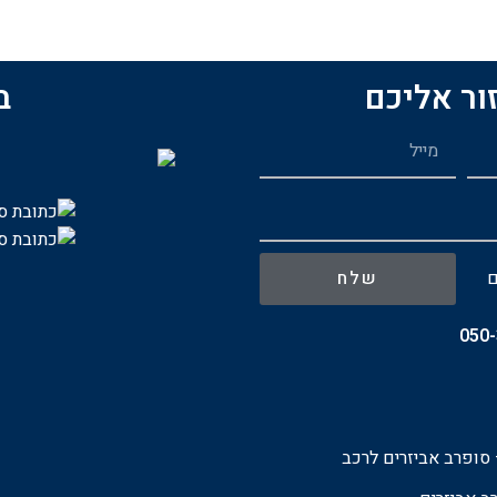
ור אליכם
ב
ם
שלח
050
סופרב אביזרים לרכ
ב