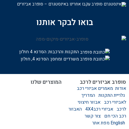
עקבו אחרינו באינסטגרם – סופרב אביזרים
בואו לבקר אותנו
התקנות והרכבות:
הסדנא 4 חולון
משרדים ומחסן: הסדנא 4, חולון
סופרב אביזרים לרכב
המוצרים שלנו
אודות
מאמרים
אביזרי רכב
המוצרים שלנו
גלריית התקנות
המדריך
אביזרים לרכב
לאביזרי רכב
אבזור חיצוני
סגירות לטנדר – סגירות
לרכב
אביזרי רכב4X4
האבזור
ידניות וחשמליות
רכב הכי חם
צור קשר
גגונים – גגון לרכב
English
מפת אתר