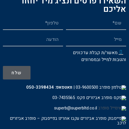
השאירו פרטים ונציג מיד יחזור
אליכם
מאשר/ת קבלת עדכונים
והטבות למייל ובמסרונים
שלח
03-9600500
|
וואטסאפ:
050-3398434
פקס: 03-7435565
superb@superbltd.co.il
עקבו אחרינו בפייסבוק – סופרב אביזרים
לרכ
ב