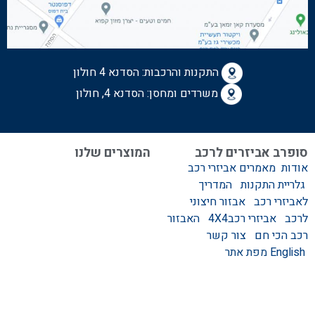
התקנות והרכבות:
הסדנא 4 חולון
משרדים ומחסן: הסדנא 4, חולון
סופרב אביזרים לרכב
המוצרים שלנו
אודות
מאמרים
אביזרי רכב
המוצרים שלנו
גלריית התקנות
המדריך
אביזרים לרכב
לאביזרי רכב
אבזור חיצוני
סגירות לטנדר – סגירות
לרכב
אביזרי רכב4X4
האבזור
ידניות וחשמליות
רכב הכי חם
צור קשר
גגונים – גגון לרכב
English
מפת אתר
ערסלים לרכב
אוהל גג לרכב
קשת העמסה לרכב