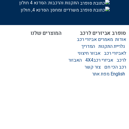
התקנות והרכבות:
הסדנא 4 חולון
משרדים ומחסן: הסדנא 4, חולון
סופרב אביזרים לרכב
המוצרים שלנו
אודות
מאמרים
אביזרי רכב
המוצרים שלנו
גלריית התקנות
המדריך
אביזרים לרכב
לאביזרי רכב
אבזור חיצוני
סגירות לטנדר – סגירות
לרכב
אביזרי רכב4X4
האבזור
ידניות וחשמליות
רכב הכי חם
צור קשר
גגונים – גגון לרכב
English
מפת אתר
ערסלים לרכב
אוהל גג לרכב
קשת העמסה לרכב
קשת התהפכות לרכב
קשת ספורט לרכב
אמבט אחורי לטנדר
מגיני בוץ