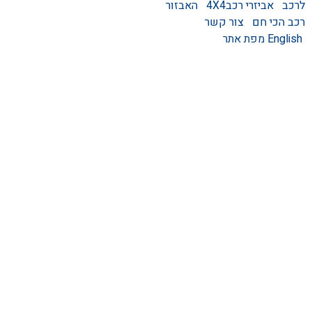
סגירות לטנדר – סגירות
לרכב
אביזרי רכב4X4
האבזור
ידניות וחשמליות
רכב הכי חם
צור קשר
גגונים – גגון לרכב
English
מפת אתר
ערסלים לרכב
אוהל גג לרכב
קשת העמסה לרכב
קשת התהפכות לרכב
קשת ספורט לרכב
אמבט אחורי לטנדר
מגיני בוץ
מגן קדמי לרכב
מגני יתושים לרכב
אביזרים לרכבים חשמליים
מגן אחורי לרכב
מגיני רוח לרכב – מגני רוח
כיסוי גלגל לרכב
מדרכות לרכבים – מדרכות