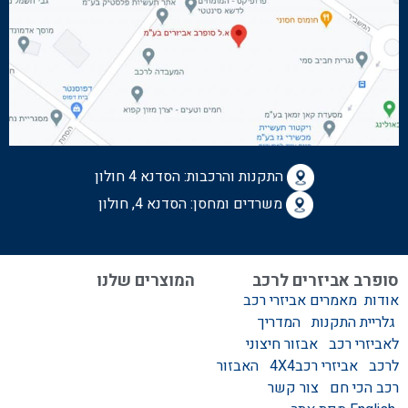
התקנות והרכבות:
הסדנא 4 חולון
משרדים ומחסן: הסדנא 4, חולון
סופרב אביזרים לרכב
המוצרים שלנו
אודות
מאמרים
אביזרי רכב
המוצרים שלנו
גלריית התקנות
המדריך
אביזרים לרכב
לאביזרי רכב
אבזור חיצוני
סגירות לטנדר – סגירות
לרכב
אביזרי רכב4X4
האבזור
ידניות וחשמליות
רכב הכי חם
צור קשר
גגונים – גגון לרכב