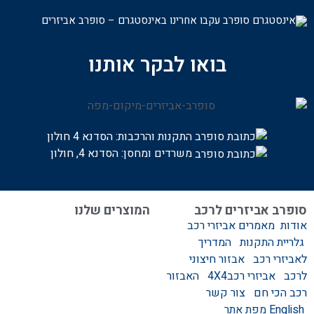
עקבו אחרינו באינסטגרם – סופרב אביזרים
בואו לבקר אותנו
התקנות והרכבות:
הסדנא 4 חולון
משרדים ומחסן: הסדנא 4, חולון
סופרב אביזרים לרכב
המוצרים שלנו
אודות
מאמרים
אביזרי רכב
המוצרים שלנו
גלריית התקנות
המדריך
אביזרים לרכב
לאביזרי רכב
אבזור חיצוני
סגירות לטנדר – סגירות
לרכב
אביזרי רכב4X4
האבזור
ידניות וחשמליות
רכב הכי חם
צור קשר
גגונים – גגון לרכב
English
מפת אתר