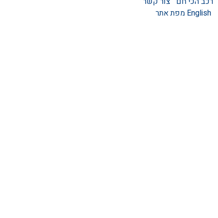
רכב הכי חם
צור קשר
גגונים – גגון לרכב
English
מפת אתר
ערסלים לרכב
אוהל גג לרכב
קשת העמסה לרכב
קשת התהפכות לרכב
קשת ספורט לרכב
אמבט אחורי לטנדר
מגיני בוץ
מגן קדמי לרכב
מגני יתושים לרכב
אביזרים לרכבים חשמליים
מגן אחורי לרכב
מגיני רוח לרכב – מגני רוח
כיסוי גלגל לרכב
מדרכות לרכבים – מדרכות
צד
משענת יד לרכב