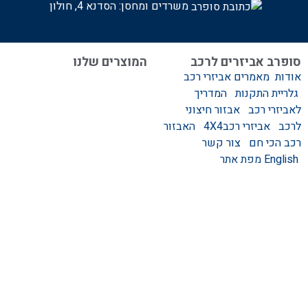
משרדים ומחסן: הסדנא 4, חולון
סופרב אביזרים לרכב
המוצרים שלנו
אודות
מאמרים
אביזרי רכב
המוצרים שלנו
גלריית התקנות
המדריך
אביזרים לרכב
לאביזרי רכב
אבזור חיצוני
סגירות לטנדר – סגירות
לרכב
אביזרי רכב4X4
האבזור
ידניות וחשמליות
רכב הכי חם
צור קשר
גגונים – גגון לרכב
English
מפת אתר
ערסלים לרכב
אוהל גג לרכב
קשת העמסה לרכב
קשת התהפכות לרכב
קשת ספורט לרכב
אמבט אחורי לטנדר
מגיני בוץ
מגן קדמי לרכב