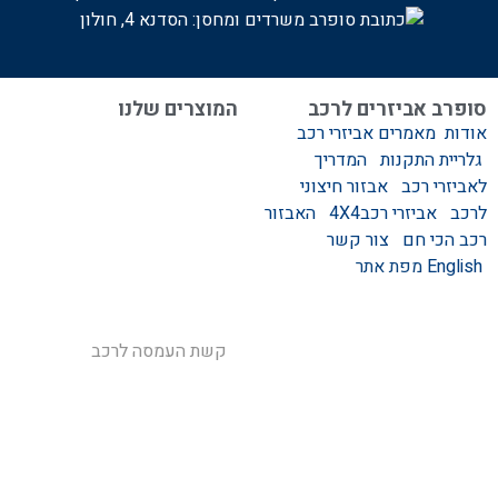
משרדים ומחסן: הסדנא 4, חולון
סופרב אביזרים לרכב
המוצרים שלנו
אודות
מאמרים
אביזרי רכב
המוצרים שלנו
גלריית התקנות
המדריך
אביזרים לרכב
לאביזרי רכב
אבזור חיצוני
סגירות לטנדר – סגירות
לרכב
אביזרי רכב4X4
האבזור
ידניות וחשמליות
רכב הכי חם
צור קשר
גגונים – גגון לרכב
English
מפת אתר
ערסלים לרכב
אוהל גג לרכב
קשת העמסה לרכב
קשת התהפכות לרכב
קשת ספורט לרכב
אמבט אחורי לטנדר
מגיני בוץ