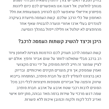
בחיק הטבע? האם יש צורך להזמין משאית הובלה? נשמע
מגוחך לחלוטין. אל דאגה אנו מאפשרים לכם כיום ליהנות
מפיתרון אידיאלי שיאפשר לכם להרחיב משמעותית את חלל
האחסון של כלי הרכב שלכם. קשת העמסה מיועדת בעיקרה
לטנדרים בעלי ארגז אחורי ונועדה להבטיח שאף אחד
מהחפצים לא יטלטל או חלילה ייפול במהלך הנסיעה.
היכן וכיצד להשיג קשתות העמסה לרכב?
קשת העמסה לרכב תעניק לכם הזדמנות מצוינת לאחסן ציוד
רב ברכב מבלי שתאלצו לוותר על שום אביזר וחפץ. אולם יש
לציין שמוצר זה חייב להיות מסופק על ידי גורם מקצועי
ואמין שמספק אך ורק מוצרים תקינים ואיכותיים. ובדיוק
כאן ברצוננו להמליץ לכם על חברת סופרב, המתמחה בייבוא
שיווק והפצה של אביזרים ותוספות חיצוניות לכלי רכב מכל
הסוגים לרבות רכבי שטח ארבע על ארבע. חברת סופרב
שמה דגש מרכזי על שירות ברמה מאד גבוהה, מתן יחס אישי
ואדיב לכל לקוח ולקוח וכמובן איכות ללא פשרות.