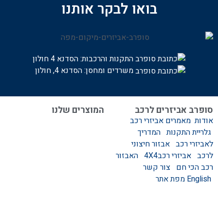
בואו לבקר אותנו
התקנות והרכבות:
הסדנא 4 חולון
משרדים ומחסן: הסדנא 4, חולון
סופרב אביזרים לרכב
המוצרים שלנו
אודות
מאמרים
אביזרי רכב
המוצרים שלנו
גלריית התקנות
המדריך
אביזרים לרכב
לאביזרי רכב
אבזור חיצוני
סגירות לטנדר – סגירות
לרכב
אביזרי רכב4X4
האבזור
ידניות וחשמליות
רכב הכי חם
צור קשר
גגונים – גגון לרכב
English
מפת אתר
ערסלים לרכב
אוהל גג לרכב
קשת העמסה לרכב