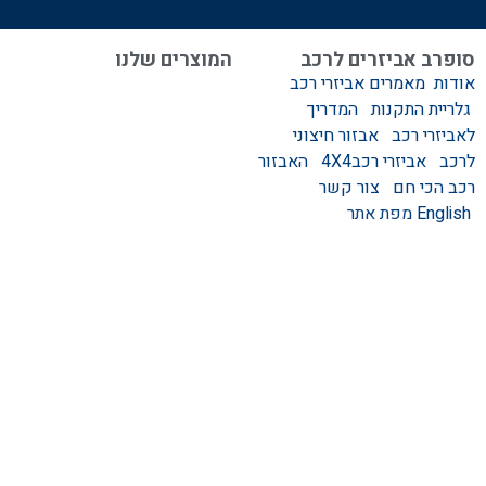
סופרב אביזרים לרכב
המוצרים שלנו
אודות
מאמרים
אביזרי רכב
המוצרים שלנו
גלריית התקנות
המדריך
אביזרים לרכב
לאביזרי רכב
אבזור חיצוני
סגירות לטנדר – סגירות
לרכב
אביזרי רכב4X4
האבזור
ידניות וחשמליות
רכב הכי חם
צור קשר
גגונים – גגון לרכב
English
מפת אתר
ערסלים לרכב
אוהל גג לרכב
קשת העמסה לרכב
קשת התהפכות לרכב
קשת ספורט לרכב
אמבט אחורי לטנדר
מגיני בוץ
מגן קדמי לרכב
מגני יתושים לרכב