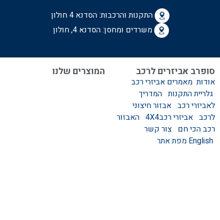
התקנות והרכבות:
הסדנא 4 חולון
משרדים ומחסן: הסדנא 4, חולון
סופרב אביזרים לרכב
המוצרים שלנו
אודות
מאמרים
אביזרי רכב
המוצרים שלנו
גלריית התקנות
המדריך
אביזרים לרכב
לאביזרי רכב
אבזור חיצוני
סגירות לטנדר – סגירות
לרכב
אביזרי רכב4X4
האבזור
ידניות וחשמליות
רכב הכי חם
צור קשר
גגונים – גגון לרכב
English
מפת אתר
ערסלים לרכב
אוהל גג לרכב
קשת העמסה לרכב
קשת התהפכות לרכב
קשת ספורט לרכב
אמבט אחורי לטנדר