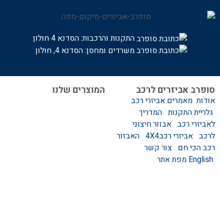
התקנות והרכבות:
הסדנא 4 חולון
משרדים ומחסן: הסדנא 4, חולון
סופרב אביזרים לרכב
המוצרים שלנו
אודות
מאמרים
אביזרי רכב
המוצרים שלנו
גלריית התקנות
המדריך
אביזרים לרכב
לאביזרי רכב
אבזור חיצוני
סגירות לטנדר – סגירות
לרכב
אביזרי רכב4X4
האבזור
ידניות וחשמליות
רכב הכי חם
צור קשר
גגונים – גגון לרכב
English
מפת אתר
ערסלים לרכב
אוהל גג לרכב
קשת העמסה לרכב
קשת התהפכות לרכב