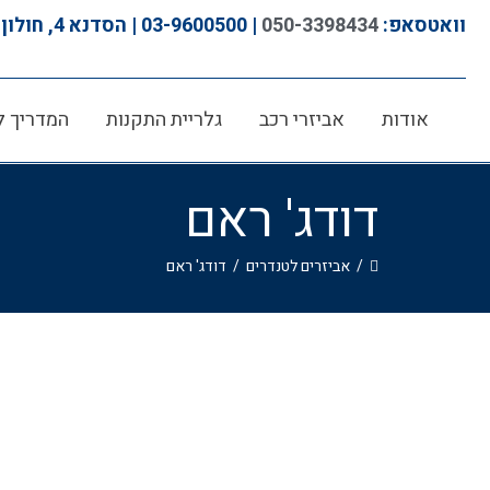
וואטסאפ:
050-3398434
| 03-9600500 | הסדנא 4, חולון
אודות
אביזרי רכב
גלריית התקנות
המדריך ל
דודג' ראם
/
אביזרים לטנדרים
/
דודג' ראם