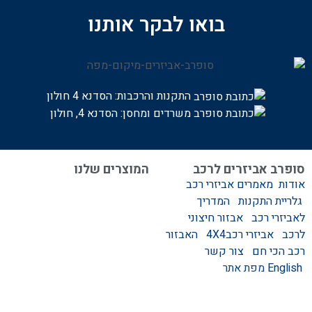
בואו לבקר אותנו
התקנות והרכבות:
הסדנא 4 חולון
משרדים ומחסן: הסדנא 4, חולון
סופרב אביזרים לרכב
המוצרים שלנו
אודות
מאמרים
אביזרי רכב
המוצרים שלנו
גלריית התקנות
המדריך
אביזרים לרכב
לאביזרי רכב
אבזור חיצוני
סגירות לטנדר – סגירות
לרכב
אביזרי רכב4X4
האבזור
ידניות וחשמליות
רכב הכי חם
צור קשר
גגונים – גגון לרכב
English
מפת אתר
ערסלים לרכב
אוהל גג לרכב