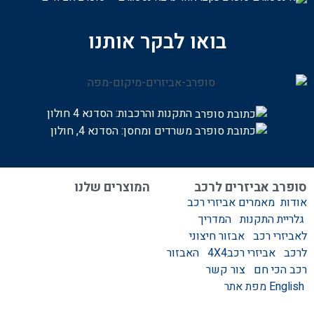
בואו לבקר אותנו
התקנות והרכבות:
הסדנא 4 חולון
משרדים ומחסן: הסדנא 4, חולון
סופרב אביזרים לרכב
המוצרים שלנו
אודות
מאמרים
אביזרי רכב
המוצרים שלנו
גלריית התקנות
המדריך
אביזרים לרכב
לאביזרי רכב
אבזור חיצוני
סגירות לטנדר – סגירות
לרכב
אביזרי רכב4X4
האבזור
ידניות וחשמליות
רכב הכי חם
צור קשר
גגונים – גגון לרכב
English
מפת אתר
ערסלים לרכב