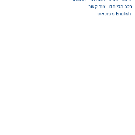
ידניות וחשמליות
רכב הכי חם
צור קשר
גגונים – גגון לרכב
English
מפת אתר
ערסלים לרכב
אוהל גג לרכב
קשת העמסה לרכב
קשת התהפכות לרכב
קשת ספורט לרכב
אמבט אחורי לטנדר
מגיני בוץ
מגן קדמי לרכב
מגני יתושים לרכב
אביזרים לרכבים חשמליים
מגן אחורי לרכב
מגיני רוח לרכב – מגני רוח
כיסוי גלגל לרכב
מדרכות לרכבים – מדרכות
צד