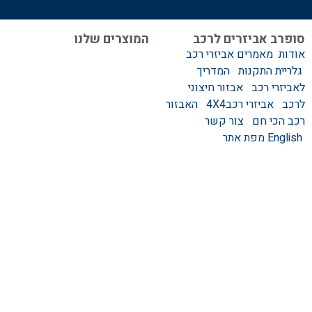
סופרב אביזרים לרכב
המוצרים שלנו
אודות
מאמרים
אביזרי רכב
המוצרים שלנו
גלריית התקנות
המדריך
אביזרים לרכב
לאביזרי רכב
אבזור חיצוני
סגירות לטנדר – סגירות
לרכב
אביזרי רכב4X4
האבזור
ידניות וחשמליות
רכב הכי חם
צור קשר
גגונים – גגון לרכב
English
מפת אתר
ערסלים לרכב
אוהל גג לרכב
קשת העמסה לרכב
קשת התהפכות לרכב
קשת ספורט לרכב
אמבט אחורי לטנדר
מגיני בוץ
מגן קדמי לרכב
מגני יתושים לרכב